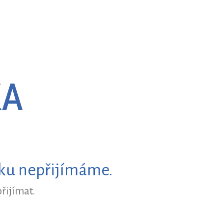
nku nepřijímáme.
řijímat.